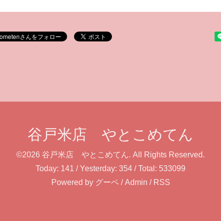
谷戸米店 やとこめてん
©2026
谷戸米店 やとこめてん
. All Rights Reserved.
Today:
141
/ Yesterday:
354
/ Total:
533099
Powered by
グーペ
/
Admin
/
RSS