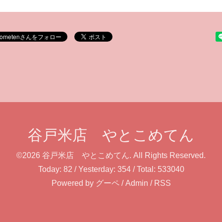
谷戸米店 やとこめてん
©2026
谷戸米店 やとこめてん
. All Rights Reserved.
Today:
82
/ Yesterday:
354
/ Total:
533040
Powered by
グーペ
/
Admin
/
RSS