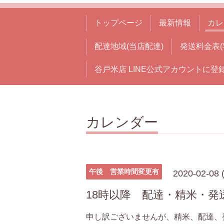
トップページ
最新情報
カレ
配達地域(当店配達)
発送料金表(
谷戸米店 LINE公式アカウントに登
カレンダー
午後 営業時間変更有
2020-02-08 
18時以降 配達・精米・
申し訳ございませんが、精米、配達、