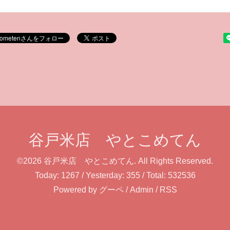
谷戸米店 やとこめてん
©2026
谷戸米店 やとこめてん
. All Rights Reserved.
Today:
1267
/ Yesterday:
355
/ Total:
532536
Powered by
グーペ
/
Admin
/
RSS