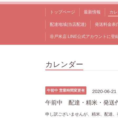
トップページ
最新情報
カレ
配達地域(当店配達)
発送料金表(
谷戸米店 LINE公式アカウントに登
カレンダー
午前中 営業時間変更有
2020-06-21
午前中 配達・精米・発送
申し訳ございませんが、精米、配達、