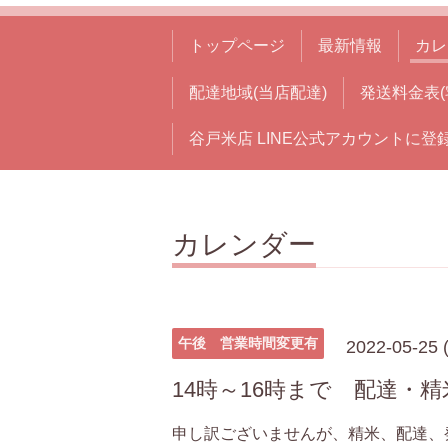
トップページ
最新情報
カレ
配達地域(当店配達)
発送料金表(
谷戸米店 LINE公式アカウントに登
カレンダー
午後 営業時間変更有
2022-05-25 
14時～16時まで 配達・
申し訳ございませんが、精米、配達、