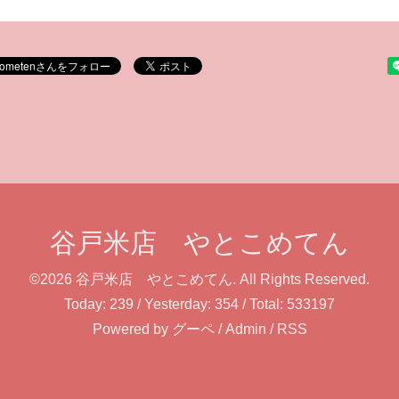
谷戸米店 やとこめてん
©2026
谷戸米店 やとこめてん
. All Rights Reserved.
Today:
239
/ Yesterday:
354
/ Total:
533197
Powered by
グーペ
/
Admin
/
RSS