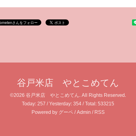
谷戸米店 やとこめてん
©2026
谷戸米店 やとこめてん
. All Rights Reserved.
Today:
257
/ Yesterday:
354
/ Total:
533215
Powered by
グーペ
/
Admin
/
RSS