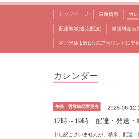
トップページ
最新情報
カレ
配達地域(当店配達)
発送料金表(
谷戸米店 LINE公式アカウントに登
カレンダー
午後 営業時間変更有
2025-06-12 
17時～19時 配達・発送
申し訳ございませんが、精米、配達、