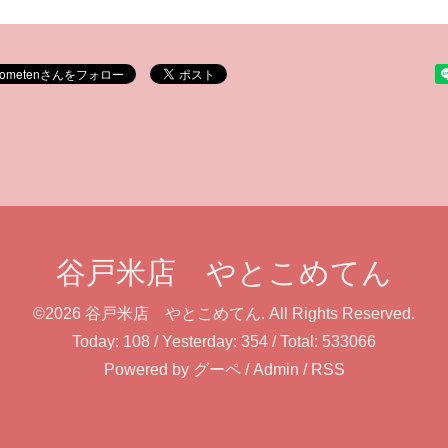
谷戸米店 やとこめてん
©2026
谷戸米店 やとこめてん
. All Rights Reserved.
Today:
108
/ Yesterday:
354
/ Total:
533066
Powered by
グーペ
/
Admin
/
RSS