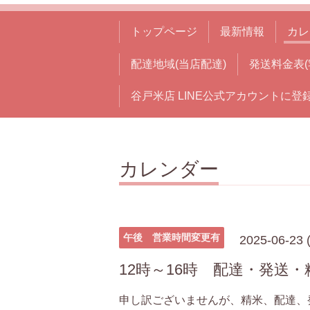
トップページ
最新情報
カレ
配達地域(当店配達)
発送料金表(
谷戸米店 LINE公式アカウントに登
カレンダー
午後 営業時間変更有
2025-06-23 
12時～16時 配達・発送
申し訳ございませんが、精米、配達、