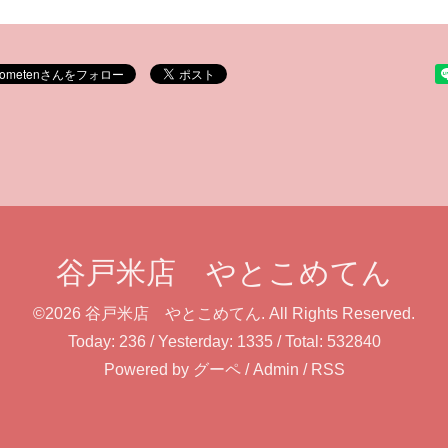
谷戸米店 やとこめてん
©2026
谷戸米店 やとこめてん
. All Rights Reserved.
Today:
236
/ Yesterday:
1335
/ Total:
532840
Powered by
グーペ
/
Admin
/
RSS