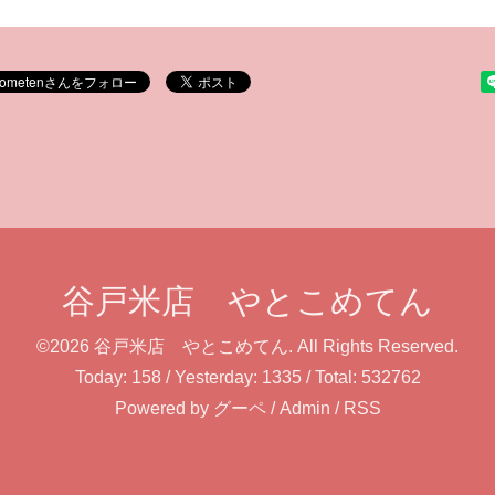
谷戸米店 やとこめてん
©2026
谷戸米店 やとこめてん
. All Rights Reserved.
Today:
158
/ Yesterday:
1335
/ Total:
532762
Powered by
グーペ
/
Admin
/
RSS