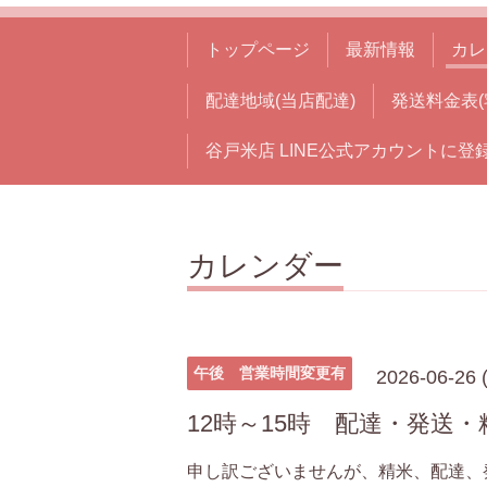
トップページ
最新情報
カレ
配達地域(当店配達)
発送料金表(
谷戸米店 LINE公式アカウントに登
カレンダー
午後 営業時間変更有
2026-06-26 (
12時～15時 配達・発送
申し訳ございませんが、精米、配達、