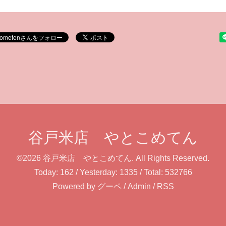
谷戸米店 やとこめてん
©2026
谷戸米店 やとこめてん
. All Rights Reserved.
Today:
162
/ Yesterday:
1335
/ Total:
532766
Powered by
グーペ
/
Admin
/
RSS