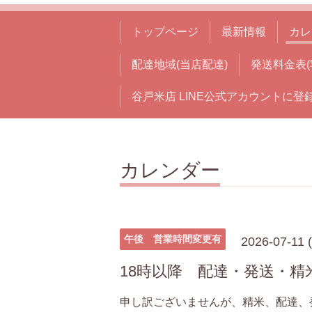
トップページ
最新情報
カレ
配達地域(当店配達)
発送料金表(
谷戸米店 LINE公式アカウントに登
カレンダー
午後 営業時間変更有
2026-07-11 (
18時以降 配達・発送・
申し訳ございませんが、精米、配達、