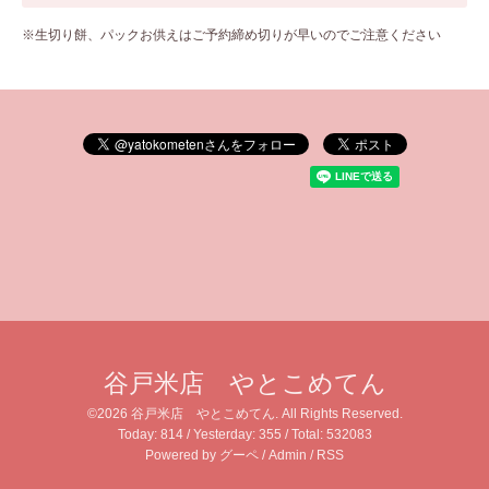
※生切り餅、パックお供えはご予約締め切りが早いのでご注意ください
谷戸米店 やとこめてん
©2026
谷戸米店 やとこめてん
. All Rights Reserved.
Today:
814
/ Yesterday:
355
/ Total:
532083
Powered by
グーペ
/
Admin
/
RSS