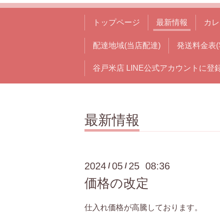
トップページ
最新情報
カレ
配達地域(当店配達)
発送料金表(
谷戸米店 LINE公式アカウントに登
最新情報
2024
05
25 08:36
/
/
価格の改定
仕入れ価格が高騰しております。